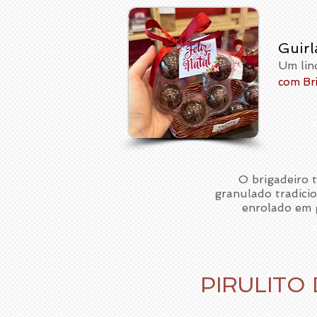
Guirl
Um lin
com Br
O brigadeiro 
granulado tradici
enrolado em 
PIRULITO