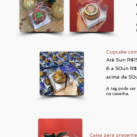
Cupcake com 
Até 5un
R$1
6 a 50un R
acima de 50
A tag pode ser 
na caixinha.
Caixa para present