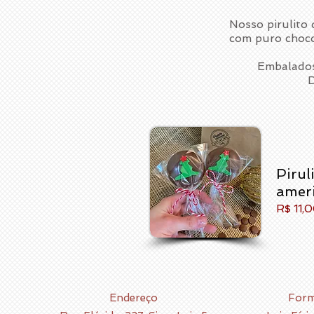
Nosso pirulito 
com puro chocol
Embalados
Pirul
amer
R$ 11,
Endereço
Form