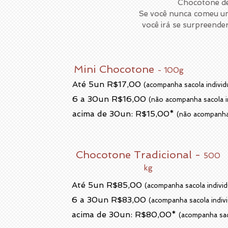
Chocotone d
Se você nunca comeu um
você irá se surpreende
Mini Chocotone
- 100g
Até 5un
R$17
,00
(acompanha sacola individ
6 a 30un R$16,00
(não acompanha sacola in
acima de 30un: R$15,00*
(não acompanha 
Chocotone Tradicional -
500
kg
Até 5un
R$85
,00
(acompanha sacola individ
6 a 30un R$83,00
(acompanha sacola indivi
acima de 30un: R$80,00*
(acompanha saco